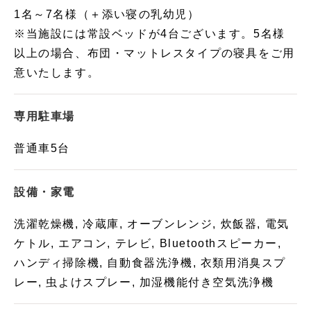
1名～7名様（＋添い寝の乳幼児）
※当施設には常設ベッドが4台ございます。5名様
以上の場合、布団・マットレスタイプの寝具をご用
意いたします。
専用駐車場
普通車5台
設備・家電
洗濯乾燥機, 冷蔵庫, オーブンレンジ, 炊飯器, 電気
ケトル, エアコン, テレビ, Bluetoothスピーカー,
ハンディ掃除機, 自動食器洗浄機, 衣類用消臭スプ
レー, 虫よけスプレー, 加湿機能付き空気洗浄機