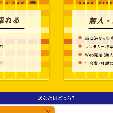
両津港から徒
プ）
レンタカー標
Web完結（無
て可
年会費・月額
あなたはどっち？