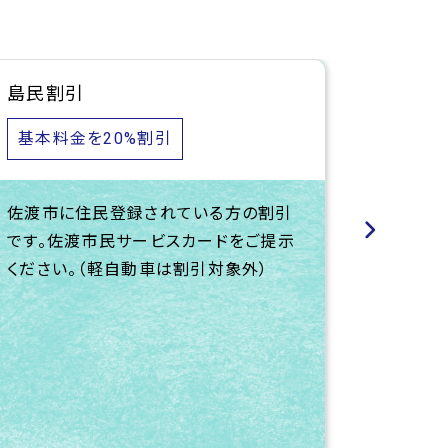
島民割引
さどま
基本料金を20%割引
基本料
佐渡市に住民登録されている方の割引
さどま
です。佐渡市民サービスカードをご提示
どまる
ください。（軽自動車は割引対象外）
提示く
割引対象
かかる