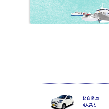
軽自動車
4人乗り