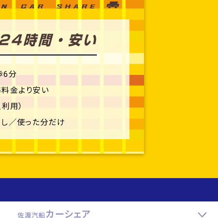
歩6分
準料金より安い
人利用）
なし／使った分だけ
カーシェア
佐渡汽船