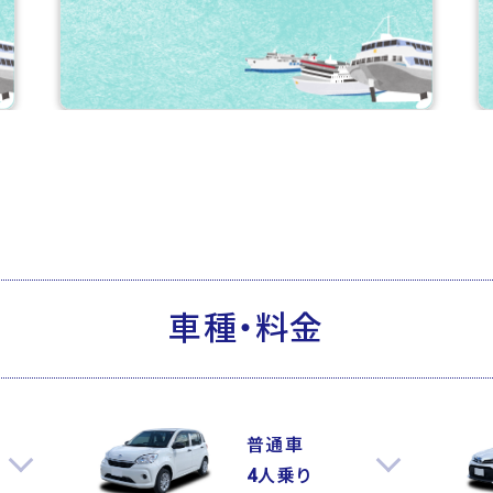
車種・料金
普通車
4人乗り