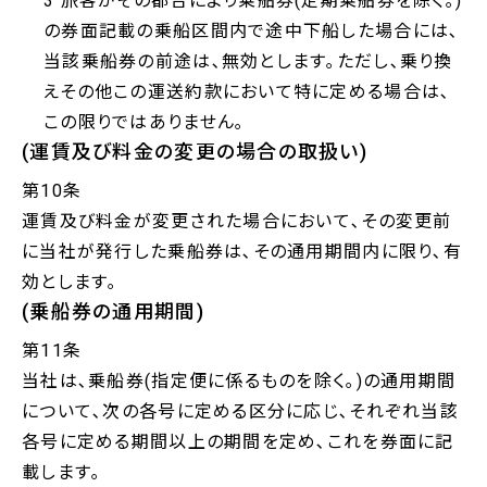
3 旅客がその都合により乗船券(定期乗船券を除く｡)
の券面記載の乗船区間内で途中下船した場合には､
当該乗船券の前途は､無効とします｡ただし､乗り換
えその他この運送約款において特に定める場合は､
この限りではありません｡
(運賃及び料金の変更の場合の取扱い)
第10条
運賃及び料金が変更された場合において､その変更前
に当社が発行した乗船券は､その通用期間内に限り､有
効とします｡
(乗船券の通用期間)
第11条
当社は､乗船券(指定便に係るものを除く｡)の通用期間
について､次の各号に定める区分に応じ､それぞれ当該
各号に定める期間以上の期間を定め､これを券面に記
載します｡