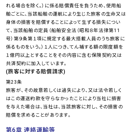
れる場合を除く。）に係る賠償責任を負うため、使用船
舶ごとに、当該船舶の運航により生じた旅客の生命又は
身体の損害を賠償することによって生ずる損失につい
て、当該船舶の定員（船舶安全法（昭和８年法律第11
号）第９条第１項に規定する最大搭載人員のうち旅客に
係るものをいう。）１人につき、てん補する額の限度額を
１億円以上とすることをその内容に含む保険契約又は
共済契約に加入しています。
(旅客に対する賠償請求)
第23条
旅客が､その故意若しくは過失により､又は法令若しく
はこの運送約款を守らなかったことにより当社に損害
を与えた場合は､当社は､当該旅客に対し､その損害の
賠償を求めることがあります｡
第6章 連絡運輸等