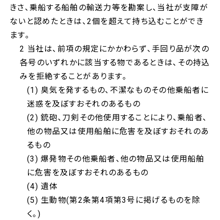
きさ､乗船する船舶の輸送力等を勘案し､当社が支障が
ないと認めたときは､2個を超えて持ち込むことができ
ます｡
2 当社は､前項の規定にかかわらず､手回り品が次の
各号のいずれかに該当する物であるときは､その持込
みを拒絶することがあります｡
(1) 臭気を発するもの､不潔なものその他乗船者に
迷惑を及ぼすおそれのあるもの
(2) 銃砲､刀剣その他使用することにより、乗船者､
他の物品又は使用船舶に危害を及ぼすおそれのあ
るもの
(3) 爆発物その他乗船者、他の物品又は使用船舶
に危害を及ぼすおそれのあるもの
(4) 遺体
(5) 生動物(第2条第4項第3号に掲げるものを除
く｡)