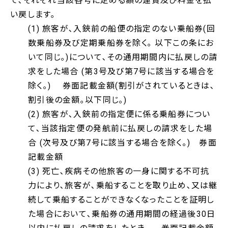
て､それぞれ当該各号に定める額の運賃及び料金を払
い戻します｡
(1) 旅客が､入鋏前の船便の指定のない乗船券(回
数乗船券及び定期乗船券を除く｡ 以下この条にお
いて同じ｡)について､その通用期間内に払戻しの請
求をした場合 (第3号及び第7号に該当する場合を
除く｡) 券面記載金額(割引がされているときは､
割引後の金額｡以下同じ｡)
(2) 旅客が､入鋏前の指定便に係る乗船券につい
て､当該指定便の発航前に払戻しの請求をした場
合 (次号及び第7号に該当する場合を除く｡) 券面
記載金額
(3) 死亡､疾病その他旅客の一身に関する不可抗
力により､旅客が､乗船することを取り止め､又は継
続して乗船することができなくなったことを証明し
た場合において､乗船券の通用期間の経過後30日