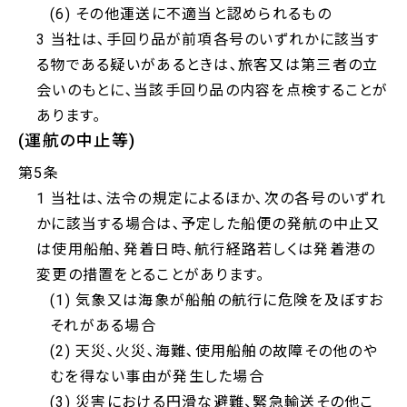
(6) その他運送に不適当と認められるもの
3 当社は､手回り品が前項各号のいずれかに該当す
る物である疑いがあるときは､旅客又は第三者の立
会いのもとに､当該手回り品の内容を点検することが
あります｡
(運航の中止等)
第5条
1 当社は､法令の規定によるほか､次の各号のいずれ
かに該当する場合は､予定した船便の発航の中止又
は使用船舶､発着日時､航行経路若しくは発着港の
変更の措置をとることがあります｡
(1) 気象又は海象が船舶の航行に危険を及ぼすお
それがある場合
(2) 天災､火災､海難､使用船舶の故障その他のや
むを得ない事由が発生した場合
(3) 災害における円滑な避難、緊急輸送その他こ