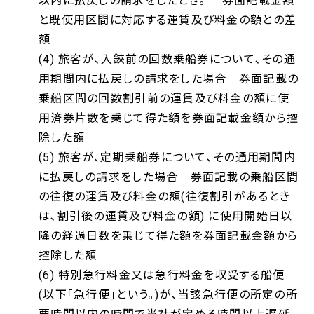
以内に払戻しの請求をしたとき｡ 券面記載金額
と既使用区間に対応する運賃及び料金の額との差
額
(4) 旅客が､入鋏前の回数乗船券について､その通
用期間内に払戻しの請求をした場合 券面記載の
乗船区間の回数割引前の運賃及び料金の額に使
用済券片数を乗じて得た額を券面記載金額から控
除した額
(5) 旅客が、定期乗船券について､その通用期間内
に払戻しの請求をした場合 券面記載の乗船区間
の往復の運賃及び料金の額(往復割引があるとき
は､割引後の運賃及び料金の額) に使用開始日以
降の経過日数を乗じて得た額を券面記載金額から
控除した額
(6) 特別急行料金又は急行料金を収受する船便
(以下｢急行便｣という｡)が､当該急行便の所定の所