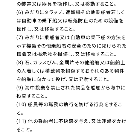
の装置又は器具を操作し､又は移動すること｡
(6) みだりにタラップ､遮断機その他乗船者若しく
は自動車の乗下船又は転落防止のための設備を
操作し､又は移動すること｡
(7) みだりに乗船者又は自動車の乗下船の方法を
示す標識その他乗船者の安全のために掲げられた
標識又は掲示物を損傷し､又は移動すること｡
(8) 石､ガラスびん､金属片その他船舶又は船舶上
の人若しくは積載物を損傷するおそれのある物件
を船舶に向かって投げ､又は発射すること｡
(9) 海中投棄を禁止された物品を船舶から海中に
投棄すること｡
(10) 船員等の職務の執行を妨げる行為をするこ
と。
(11) 他の乗船者に不快感を与え､又は迷惑をかけ
ること｡