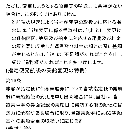
ただし､変更しようとする船便等の輸送力に余裕がない
場合は､ この限りではありません｡
2 前項の規定により当社が変更の取扱いに応じる場
合には､当該変更に係る手数料は､無料とし､変更後
の乗船区間､等級及び船室に対応する運賃及び料金
の額と既に収受した運賃及び料金の額との間に差額
が生じるときは､当社は､不足額があればこれを申し
受け､過剰額があればこれを払い戻します｡
(指定便発航後の乗船変更の特例)
第13条
旅客が指定便に係る乗船券について当該指定便の発航
後に乗船船便の変更を申し出た場合には､当社は､当
該乗車券の券面記載の乗船日に発航する他の船便の輸
送力に余裕がある場合に限り､当該乗船券による2等船
室への乗船変更の取扱いに応じます｡
(乗越し等)