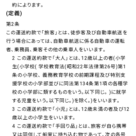
約によります｡
(定義)
第2条
この運送約款で｢旅客｣とは､徒歩客及び自動車航送を
行う場合にあっては､自動車航送に係る自動車の運転
者､乗務員､乗客その他の乗車人をいいます｡
2 この運送約款で｢大人｣とは､12歳以上の者(小学
生(小学校( 学校教育法(昭和22年法律第26号)第1
条の小学校、 義務教育学校の前期課程及び特別支
援学校の小学部並びに同法第134条第1項の各種学
校の小学部に類するものをいう｡以下同じ｡ )に就学
する児童をいう｡以下同じ｡)を除く｡)をいいます｡
3 この運送約款で｢小児｣とは､12歳未満の者及び12
歳以上の小学生をいいます｡
4 この運送約款で｢手回り品｣とは､旅客が自ら携帯
又は同伴して船室に持ち込む物であって､次の各号