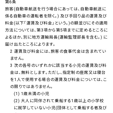
第6条
旅客(自動車航送を行う場合にあっては､自動車航送に
係る自動車の運転者を除く｡) 及び手回り品の運賃及び
料金(以下｢運賃及び料金｣という｡)の額並びにその適用
方法については､第3項から第5項までに定めるところに
よるほか､別に地方運輸局長(運輸監理部長を含む｡) に
届け出たところによります｡
2 運賃及び料金には､旅客の食事代金は含まれてい
ません｡
3 次の各号のいずれかに該当する小児の運賃及び料
金は､無料とします｡ただし､指定制の座席又は寝台
を1人で使用する場合の運賃及び料金については､こ
の限りではありません｡
(1) 1歳未満の小児
(2) 大人に同伴されて乗船する1歳以上の小学校
に就学していない小児(団体として乗船する者及び