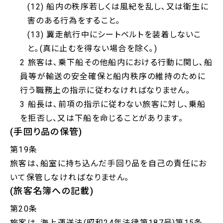
(12) 船内の秩序若しくは風紀を乱し､又は衛生に
害のある行為をすること｡
(13) 翼走航行中にシートベルトを装着しないこ
と｡(真に止むを得ない場合を除く｡)
2 旅客は､乗下船その他船内における行動に関し､船
員等が輸送の安全確保と船内秩序の維持のために
行う職務上の指示に従わなければなりません｡
3 船長は､前項の指示に従わない旅客に対し､乗船
を拒否し、又は下船を命じることがあります｡
(手回り品の保管)
第19条
旅客は､船室に持ち込んだ手回り品を自己の責任にお
いて保管しなければなりません｡
(旅客名簿への記載)
第20条
旅客は、海上運送法(昭和24年法律第187号)第15条