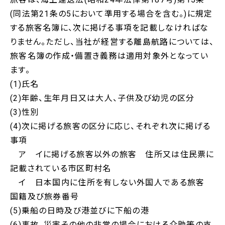
(同法第21条の5において準用する場合を含む。)に規定
する旅客名簿に、次に掲げる事項を記載しなければな
りません。ただし、当社が経営する離島航路については、
旅客名簿の作成・備置き義務は適用対象外となってい
ます。
(1)氏名
(2)年齢、生年月日又は大人、子供及び幼児の区分
(3)性別
(4)次に掲げる旅客の区分に応じ、それぞれ次に掲げる
事項
ア イに掲げる旅客以外の旅客 住所又は住民票に
記載されている市区町村名
イ 日本国内に住所を有しない外国人である旅客
国籍及び旅券番号
(5)乗船の日時及び港並びに下船の港
(6)事故、災害その他の非常の場合における介助等の支