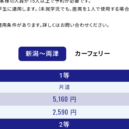
客様の人員が15人以上で予約が必要です。
学生に適用します。（未就学児でも、座席を１人で使用する場
用条件があります。詳しくはお問い合わせください。
新潟〜両津
カーフェリー
1等
片道
5,160
円
2,590
円
2等