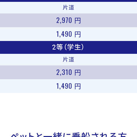
片道
2,970
円
1,490
円
2等（学生）
片道
2,310
円
1,490
円
ペットと一緒に乗船される方