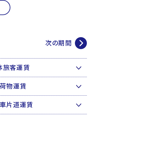
次の期間
体旅客運賃
荷物運賃
車片道運賃