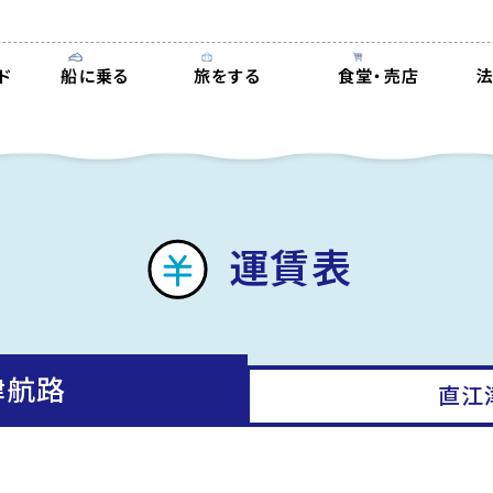
ド
船に乗る
旅をする
食堂・売店
運賃表
津航路
直江