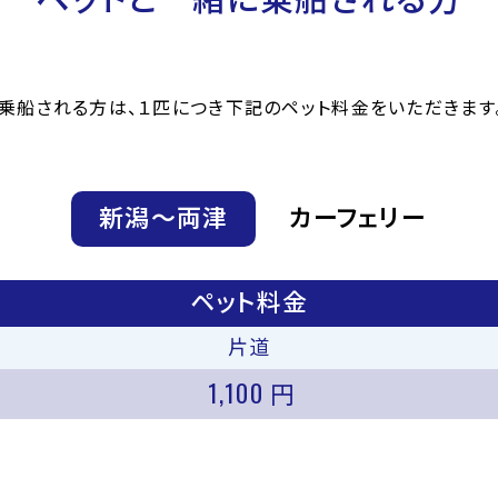
乗船される方は、１匹につき下記のペット料金をいただきます
新潟〜両津
カーフェリー
ペット料金
片道
1,100
円