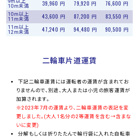
9m以上
39,960
79,920
76,600
円
円
円
10m未満
10m以上
43,600
87,200
83,550
円
円
円
11m未満
11m以上
47,240
94,480
90,500
円
円
円
12m未満
二輪車片道運賃
下記二輪車運賃には運転者の運賃が含まれてお
りませんので、別途、大人または小児の旅客運賃が
加算されます。
※2023年7月の運賃より、二輪車運賃の表記を変
更しました。(大人1名分の2等運賃を含む→含まな
いに変更)
分解もしくは折りたたんで輪行袋に入れた自転車