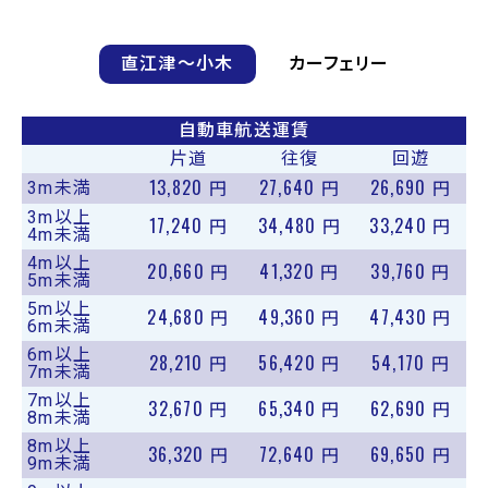
直江津〜小木
カーフェリー
自動車航送運賃
片道
往復
回遊
13,820
27,640
26,690
3m未満
円
円
円
3m以上
17,240
34,480
33,240
円
円
円
4m未満
4m以上
20,660
41,320
39,760
円
円
円
5m未満
5m以上
24,680
49,360
47,430
円
円
円
6m未満
6m以上
28,210
56,420
54,170
円
円
円
7m未満
7m以上
32,670
65,340
62,690
円
円
円
8m未満
8m以上
36,320
72,640
69,650
円
円
円
9m未満