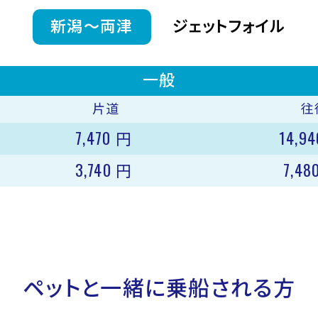
新潟〜両津
ジェットフォイル
一般
片道
往
7,470
14,9
円
3,740
7,48
円
ペットと一緒に乗船される方