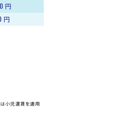
00
円
60
円
合は小児運賃を適用