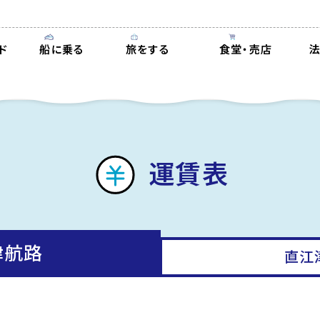
ド
船に乗る
旅をする
食堂・売店
運賃表
津航路
直江