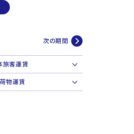
次の期間
体旅客運賃
荷物運賃