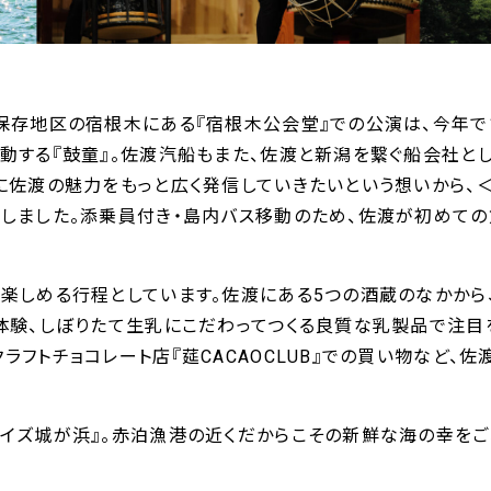
保存地区の宿根木にある『宿根木公会堂』での公演は、今年で1
動する『鼓童』。佐渡汽船もまた、佐渡と新潟を繋ぐ船会社と
に佐渡の魅力をもっと広く発信していきたいという想いから、
しました。添乗員付き・島内バス移動のため、佐渡が初めての
楽しめる行程としています。佐渡にある5つの酒蔵のなかから、
体験、しぼりたて生乳にこだわってつくる良質な乳製品で注目
フトチョコレート店『莚CACAOCLUB』での買い物など、
イズ城が浜』。赤泊漁港の近くだからこその新鮮な海の幸を