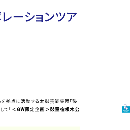
レーションツア
島を拠点に活動する太鼓芸能集団「鼓
して『
＜GW限定企画＞鼓童宿根木公