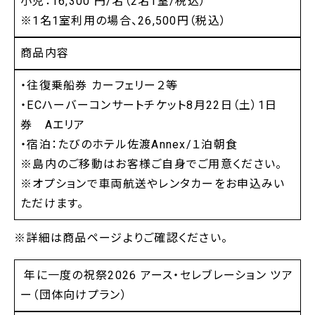
小児：16,300 円/名（2名1室/税込）
※1名1室利用の場合、26,500円（税込）
商品内容
・往復乗船券 カーフェリー２等
・ECハーバーコンサートチケット8月22日（土）1日
券 Aエリア
・宿泊：たびのホテル佐渡Annex/１泊朝食
※島内のご移動はお客様ご自身でご用意ください。
※オプションで車両航送やレンタカーをお申込みい
ただけます。
※詳細は商品ページよりご確認ください。
年に一度の祝祭2026 アース・セレブレーション ツア
ー（団体向けプラン）