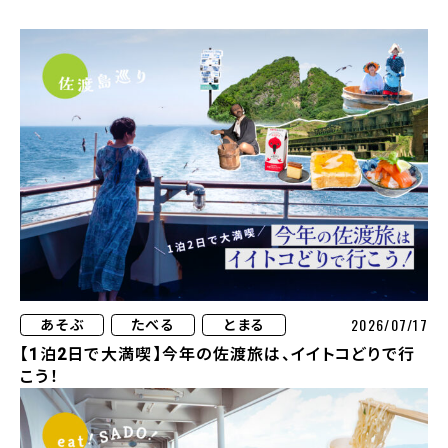
2026/07/17
あそぶ
たべる
とまる
【1泊2日で大満喫】今年の佐渡旅は、イイトコどりで行
こう！