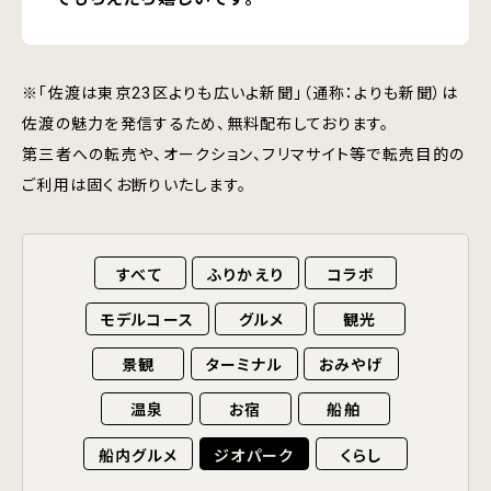
※「佐渡は東京23区よりも広いよ新聞」（通称：よりも新聞）は
佐渡の魅力を発信するため、無料配布しております。
第三者への転売や、オークション、フリマサイト等で転売目的の
ご利用は固くお断りいたします。
すべて
ふりかえり
コラボ
モデルコース
グルメ
観光
景観
ターミナル
おみやげ
温泉
お宿
船舶
船内グルメ
ジオパーク
くらし