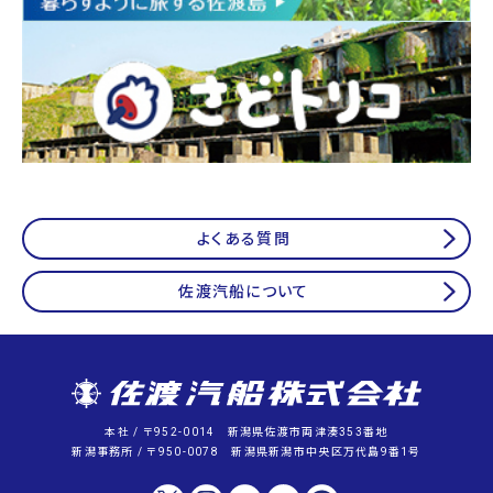
よくある質問
佐渡汽船について
本社 / 〒952-0014 新潟県佐渡市両津湊353番地
新潟事務所 / 〒950-0078 新潟県新潟市中央区万代島9番1号