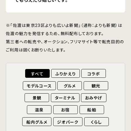
てもらえたら嬉しいです。
※「佐渡は東京23区よりも広いよ新聞」（通称：よりも新聞）は
佐渡の魅力を発信するため、無料配布しております。
第三者への転売や、オークション、フリマサイト等で転売目的の
ご利用は固くお断りいたします。
すべて
ふりかえり
コラボ
モデルコース
グルメ
観光
景観
ターミナル
おみやげ
温泉
お宿
船舶
船内グルメ
ジオパーク
くらし