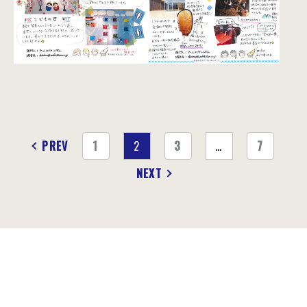
PREV
1
2
3
…
7
NEXT