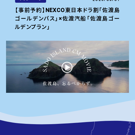
佐
ぷ
【事前予約】NEXCO東日本ドラ割「佐渡島
デ
ゴールデンパス」×佐渡汽船「佐渡島ゴー
ルデンプラン」