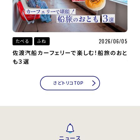
07/17
2026/06/05
たべる
ふね
たべ
イイト
佐渡汽船カーフェリーで楽しむ！船旅のおと
オン
も３選
つま
さどトリコTOP
ニュース