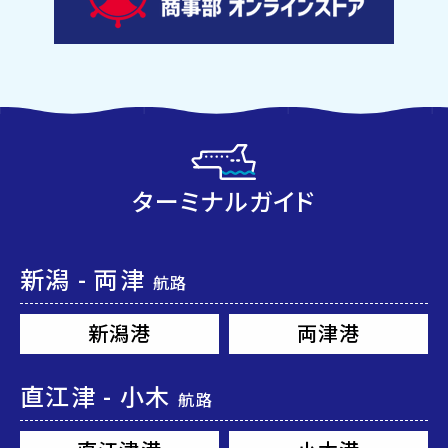
ターミナルガイド
新潟 - 両津
航路
新潟港
両津港
直江津 - 小木
航路